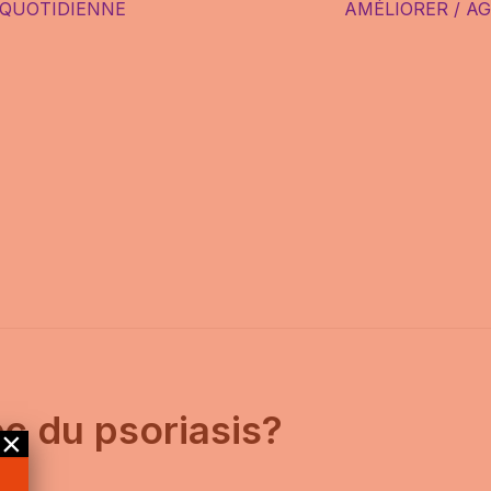
 QUOTIDIENNE
AMÉLIORER / A
SPORT
NUTRITION
SEXUALITÉ
PARENTALITÉ
ec du psoriasis?
×