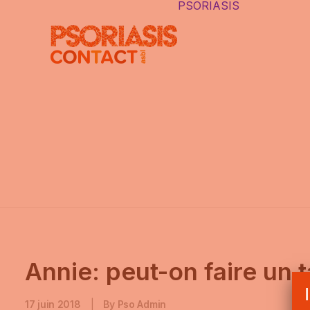
PSORIASIS
LE PSORI
DIFFÉRE
TYPES D
PSORIAS
PSORIASI
CAUSES
LES FAU
IDÉES
AUTRES 
INTERNE
Annie: peut-on faire un 
17 juin 2018
|
By
Pso Admin