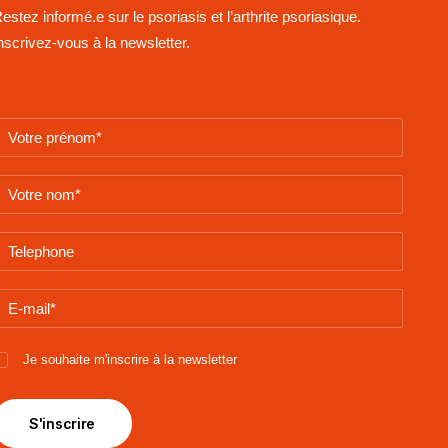
estez informé.e sur le psoriasis et l’arthrite psoriasique.
nscrivez-vous à la newsletter.
asis est-ce que l’on peut se faire tatouer et piercing?
 signifient quand même un petit traumatisme de la peau. Dès lors,
 endroits concernés. C’est loin d’être systématique, bien sûr, ma
ode ‘calme’ du psoriasis.
Je souhaite m'inscrire à la newsletter