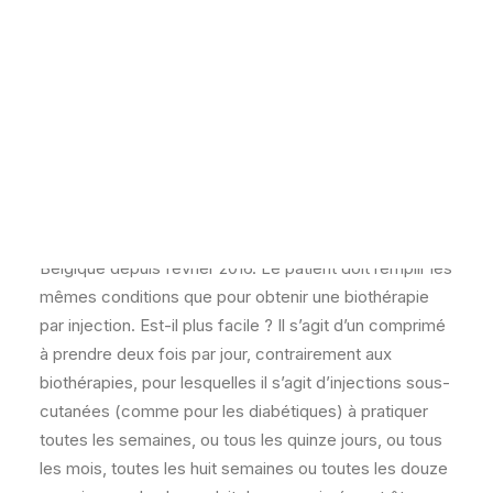
POSER UNE QUESTION – QDP
un réel espoir d’un traitement systémique
10 QUESTIONS EN VIDÉO AU DOCTEUR PIERRE-DOMINIQUE
à l’administration facile et avec peu
GHISLAIN
d’effets secondaires ?
NOTRE ACTUALITÉ
La réponse du docteur Pierre-Dominique
Ghislain;
En effet, l’aprémilast est disponible et remboursé en
Belgique depuis février 2016. Le patient doit remplir les
mêmes conditions que pour obtenir une biothérapie
par injection. Est-il plus facile ? Il s’agit d’un comprimé
à prendre deux fois par jour, contrairement aux
biothérapies, pour lesquelles il s’agit d’injections sous-
cutanées (comme pour les diabétiques) à pratiquer
toutes les semaines, ou tous les quinze jours, ou tous
les mois, toutes les huit semaines ou toutes les douze