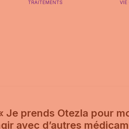
TRAITEMENTS
VIE
DIAGNOSTIQUE
ASIS
TRAITEMENTS
NTS
SANS
E
PRESCRIPTION
IS
MÉDICALE
S, LES
TRAITEMENTS
AVEC
SSES
PRESCRIPTION
MÉDICALE
SITES
LE TABLEAU DES
T
TRAITEMENTS
 « Je prends Otezla pour m
agir avec d’autres médicam