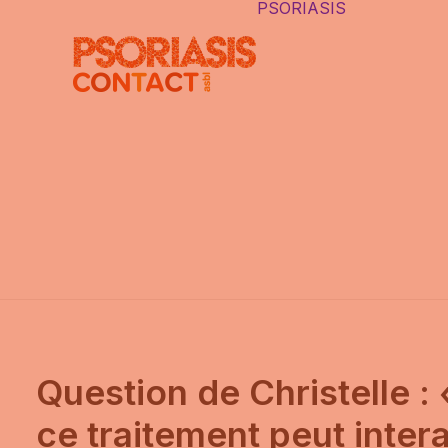
PSORIASIS
LE PSORI
DIFFÉRE
TYPES D
PSORIAS
PSORIASI
CAUSES
LES FAU
IDÉES
AUTRES 
INTERNE
Question de Christelle :
ce traitement peut inter