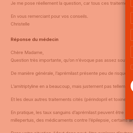
Je me pose réellement la question, car tous ces traitement
En vous remerciant pour vos conseils.
Christelle
Réponse du médecin
Chère Madame,
Question très importante, qu’on n’évoque pas assez souvent
De manière générale, l’aprémilast présente peu de risques
d
L’amitriptyline en a beaucoup, mais justement pas tellement 
Et les deux autres traitements cités (périndopril et toxine
bo
En pratique, les taux sanguins d’aprémilast peuvent être di
millepertuis, des
médicaments contre l’épilepsie, certains an