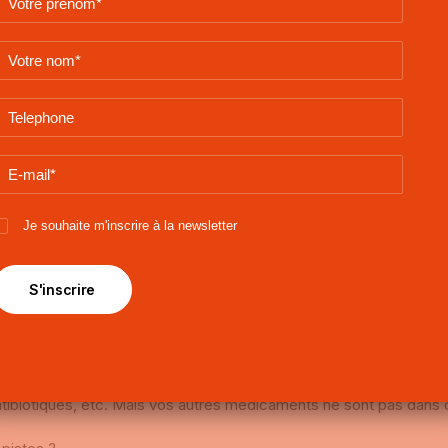
s sont nouveaux pour moi.
 !
Je souhaite m'inscrire à la newsletter
’interactions, mais il y en a.
avec l
‘aprémilast.
tulinique) ne sont pas connus pour interagir avec l’aprémilast.
minués par
la catégorie des inducteurs enzymatiques, et donc l’eff
tibiotiques, etc. Mais vos
autres médicaments ne sont pas dans c