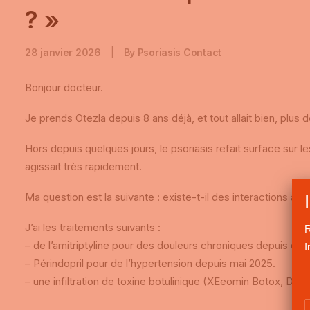
? »
28 janvier 2026
|
By
Psoriasis Contact
Bonjour docteur.
Je prends Otezla depuis 8 ans déjà, et tout allait bien, plus 
Hors depuis quelques jours, le psoriasis refait surface sur le
agissait très rapidement.
Ma question est la suivante : existe-t-il des interactions av
J’ai les traitements suivants :
R
– de l’amitriptyline pour des douleurs chroniques depuis qu
I
– Périndopril pour de l’hypertension depuis mai 2025.
– une infiltration de toxine botulinique (XEeomin Botox, Dy