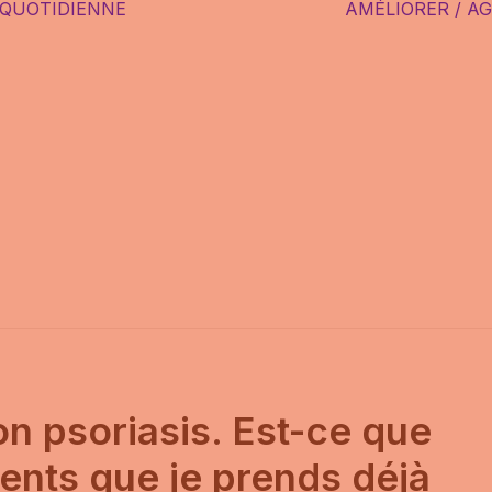
 QUOTIDIENNE
AMÉLIORER / A
SPORT
NUTRITION
SEXUALITÉ
PARENTALITÉ
on psoriasis. Est-ce que
ents que je prends déjà