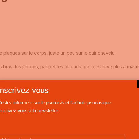
de plaques sur le corps, juste un peu sur le cuir chevelu.
s bras, les jambes, par petites plaques que je n’arrive plus à maît
ec d’autres médicaments qui peuvent diminuer l’effet d’Otezla ?
Inscrivez-vous
estez informé.e sur le psoriasis et l’arthrite psoriasique.
elques semaines ,
nscrivez-vous à la newsletter.
sport) pour mes douleurs chroniques en novembre dernier.