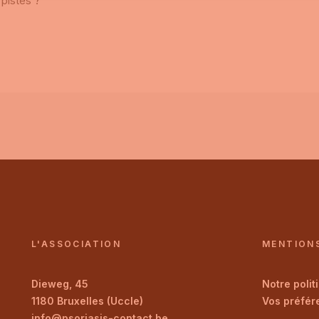
 pistes ?
L'ASSOCIATION
MENTION
Dieweg, 45
Notre
polit
1180 Bruxelles (Uccle)
Vos
préfér
info@psoriasis-contact.be