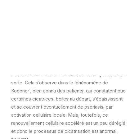
difficilement ?
POSER UNE QUESTION – QDP
10 QUESTIONS EN VIDÉO AU DOCTEUR PIERRE-DOMINIQUE
GHISLAIN
NOTRE ACTUALITÉ
Chère Madame,
Le psoriasis est une maladie dans laquelle les cellules
cutanées, les kératinocytes, se renouvellent beaucoup
plus rapidement que normalement. On aurait donc
même une accélération de la cicatrisation, en quelque
sorte. Cela s’observe dans le ‘phénomène de
Koebner’, bien connu des patients, qui constatent que
certaines cicatrices, belles au départ, s’épaississent
et se couvrent éventuellement de psoriasis, par
activation cellulaire locale. Mais, toutefois, ce
renouvellement cellulaire accéléré est un peu déréglé,
et donc le processus de cicatrisation est anormal,