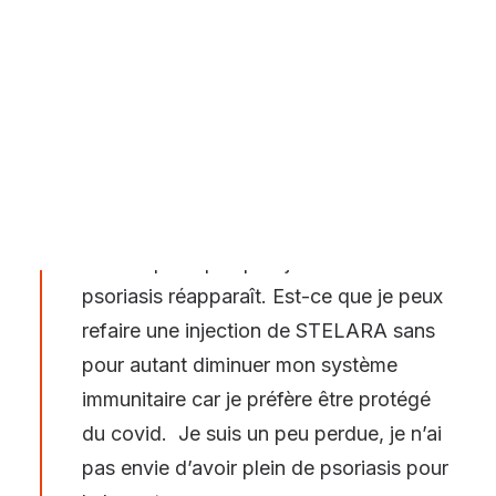
POSER UNE QUESTION – QDP
Bonjour,
10 QUESTIONS EN VIDÉO AU DOCTEUR PIERRE-DOMINIQUE
GHISLAIN
J’aurais voulu savoir une chose, j’ai reçu
NOTRE ACTUALITÉ
ma dernière dose de STELARA en mai
2021. En juin 2021, j’ai reçu ma première
dose Pfizer puis ma deuxième dose et
novembre 2021 ma 3e dose. Seulement
voilà depuis quelques jours mon
psoriasis réapparaît. Est-ce que je peux
refaire une injection de STELARA sans
pour autant diminuer mon système
immunitaire car je préfère être protégé
du covid. Je suis un peu perdue, je n’ai
pas envie d’avoir plein de psoriasis pour