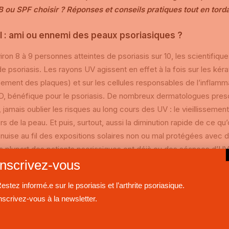
ou SPF choisir ? Réponses et conseils pratiques tout en torda
il : ami ou ennemi des peaux psoriasiques ?
ron 8 à 9 personnes atteintes de psoriasis sur 10, les scientifiqu
e psoriasis. Les rayons UV agissent en effet à la fois sur les kéra
ment des plaques) et sur les cellules responsables de l’inflammat
D, bénéfique pour le psoriasis. De nombreux dermatologues prescr
, jamais oublier les risques au long cours des UV : le vieillissemen
s de la peau. Et puis, surtout, aussi la diminution rapide de ce qu’o
nuise au fil des expositions solaires non ou mal protégées avec 
plupart des patients psoriasiques ont déjà eu des séances d’UV, l
Inscrivez-vous
e cancers cutanés dès lors plus fréquents.
estez informé.e sur le psoriasis et l’arthrite psoriasique.
mportement adopter face au soleil ?
nscrivez-vous à la newsletter.
portant de s’exposer au soleil avec modération. En effet, le solei
ont les poussées de psoriasis. De plus, une exposition solaire tro