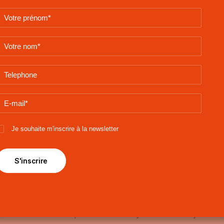
populaire, aggraver le psoriasis. Les coups de soleil doivent êtr
 de Koebner (l’apparition d’une plaque de psoriasis sur la peau s
une cicatrice ou par un coup de soleil, elle peut refaire du psoriasi
lammatoire et d’un psoriasis plus violent. Il est recommandé de, ce
 modération et graduellement. Et, toujours avec une crème solai
effet, même avec une crème solaire avec un indice de protection éle
UV qui pénètrent la peau (idem à l’ombre) et qui peuvent dès lors
 et quand appliquer sa protection solaire ?
Je souhaite m'inscrire à la newsletter
privilégier une protection solaire avec un SPF 50+ à appliquer avant
urant laquelle, sous nos latitudes, les UV sont les plus nocifs pou
r les applications toutes les 2h et après chaque baignade.
olaire : un émollient de choix ?
 tout spécialement une crème solaire au niveau des zones rugueu
 crèmes sont souvent particulièrement hydratantes. Et l’hydratation