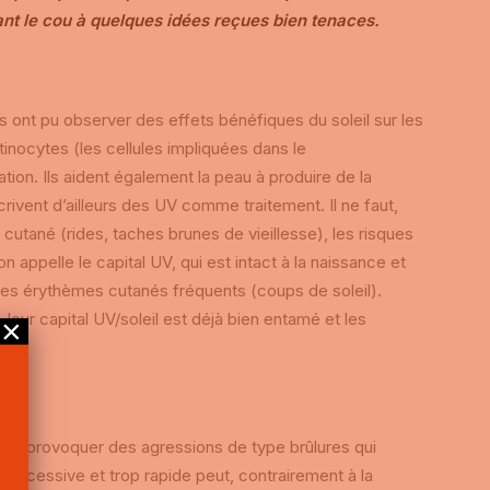
nt le cou à quelques idées reçues bien tenaces.
es ont pu observer des effets bénéfiques du soleil sur les
tinocytes (les cellules impliquées dans le
ion. Ils aident également la peau à produire de la
ivent d’ailleurs des UV comme traitement. Il ne faut,
t cutané (rides, taches brunes de vieillesse), les risques
n appelle le capital UV, qui est intact à la naissance et
des érythèmes cutanés fréquents (coups de soleil).
eur capital UV/soleil est déjà bien entamé et les
×
l peut provoquer des agressions de type brûlures qui
p excessive et trop rapide peut, contrairement à la