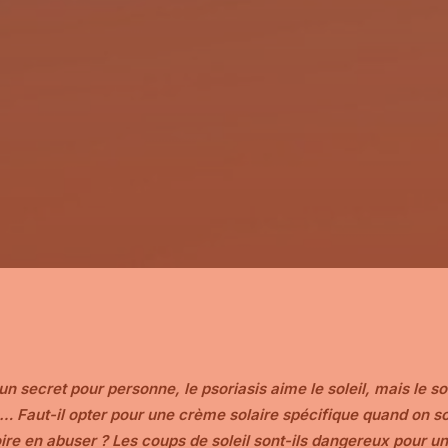
un secret pour personne, le psoriasis aime le soleil, mais le so
 Faut-il opter pour une crème solaire spécifique quand on sou
voire en abuser ? Les coups de soleil sont-ils dangereux pour u