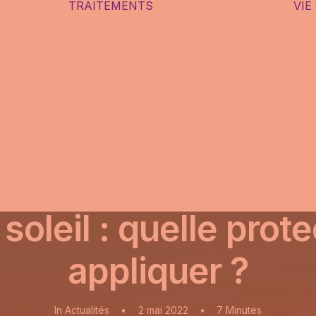
TRAITEMENTS
VIE
DIAGNOSTIQUE
ASIS
TRAITEMENTS
NTS
SANS
E
PRESCRIPTION
IS
MÉDICALE
S, LES
TRAITEMENTS
AVEC
SSES
PRESCRIPTION
MÉDICALE
SITES
LE TABLEAU DES
T
TRAITEMENTS
 soleil : quelle prote
appliquer ?
In
Actualités
•
2 mai 2022
•
7 Minutes