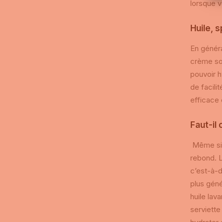
lorsque v
Huile, 
En généra
crème sol
pouvoir h
de facili
efficace 
Faut-il
Même si l
rebond. L
c’est-à-d
plus géné
huile lav
serviette