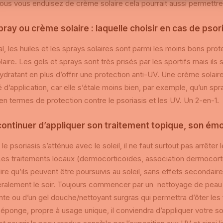
ous vous enduisez de crème solaire cela pourrait aussi permettre
spray ou crème solaire : laquelle choisir en cas de psor
l, les huiles et les sprays solaires sont parmi les moins bons prot
aire. Les gels et sprays sont très prisés par les sportifs mais ils
ydratant en plus d’offrir une protection anti-UV. Une crème solaire
té d’application, car elle s’étale moins bien, par exemple, qu’un sp
en termes de protection contre le psoriasis et les UV. Un 2-en-1.
 continuer d’appliquer son traitement topique, son émo
e psoriasis s’atténue avec le soleil, il ne faut surtout pas arrêter
es traitements locaux (dermocorticoïdes, association dermocorti
ire qu’ils peuvent être poursuivis au soleil, sans effets secondaires
ralement le soir. Toujours commencer par un nettoyage de peau po
ante ou d’un gel douche/nettoyant surgras qui permettra d’ôter les 
 éponge, propre à usage unique, il conviendra d’appliquer votre soi