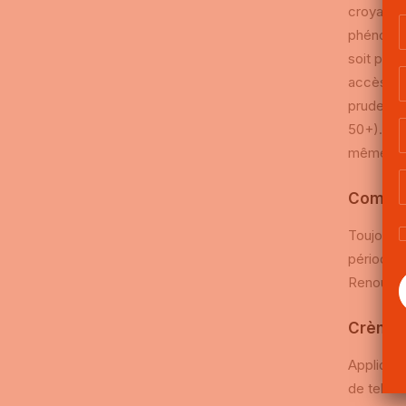
croyance 
phénomène
soit par 
accès inf
prudence,
50+). En 
même des 
Comment
Toujours 
période d
Renouvele
Crème s
Appliquer
de telles