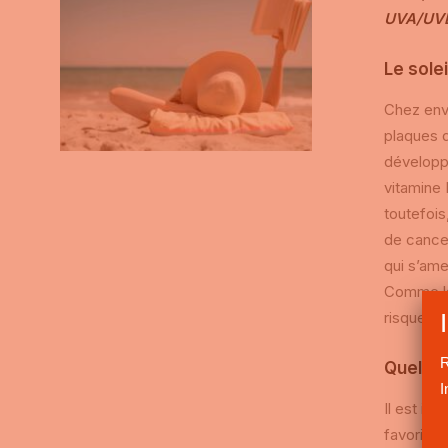
UVA/UVB 
Le sole
Chez envi
plaques d
développe
vitamine 
toutefois
de cancer
qui s’ame
Comme la 
risques d
R
Quel co
I
Il est im
favoriser