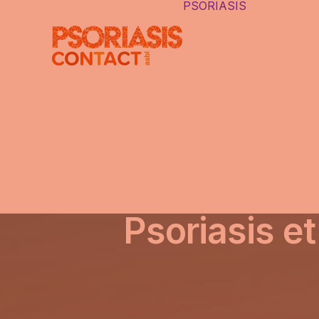
PSORIASIS
LE PSORI
DIFFÉRE
TYPES D
PSORIAS
PSORIASI
CAUSES
LES FAU
IDÉES
AUTRES 
INTERNE
Psoriasis et