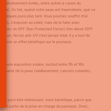
e impérativement évités, entre autres à cause du
aine). En fait, quand votre peau est traumatisée, que ce
s quelques jours plus tard. Vous pourriez souffrir d’un
rtes, s’exposer au soleil, mais de le faire avec
re avec un SPF (Sun Protected Factor) très élevé (SPF
vé, l’écran anti-UV n’est jamais total. Il y a tout de
 avoir un effet bénéfique sur le psoriasis.
 toute exposition solaire, surtout entre 11h et 16h,
r la santé de la peau (vieillissement, cancers cutanés).
ses peut être intéressant, voire bénéfique, parce que
 fait partie de la prise en charge du psoriasis. Donc,