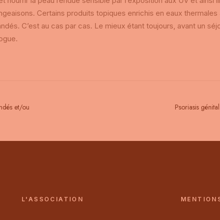
et nourrir la peau rendue sensible par l’exposition aux UV et ainsi l
eaisons. Certains produits topiques enrichis en eaux thermales a
és. C’est au cas par cas. Le mieux étant toujours, avant un séjo
ogue.
andés et/ou
Psoriasis génital
L'ASSOCIATION
MENTION