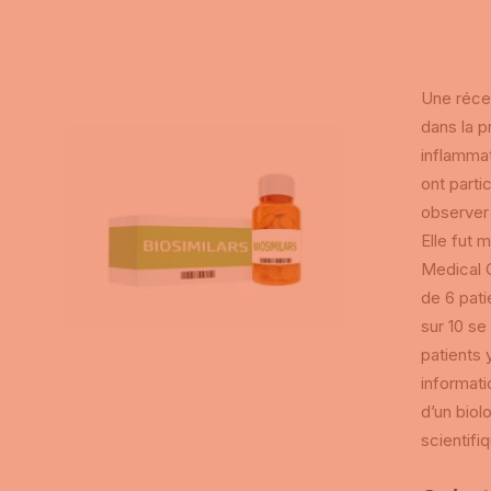
Une récen
dans la p
inflammat
ont parti
observer 
Elle fut 
Medical C
de 6 pati
sur 10 se
patients 
informati
d’un biol
scientifi