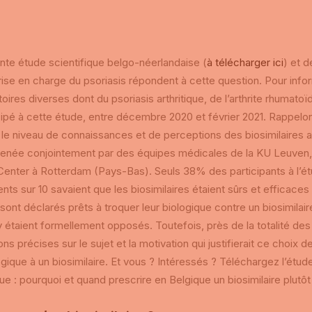
te étude scientifique belgo-néerlandaise (
à télécharger ici
) et 
rise en charge du psoriasis répondent à cette question. Pour info
oires diverses dont du psoriasis arthritique, de l’arthrite rhumat
cipé à cette étude, entre décembre 2020 et février 2021. Rappelons
le niveau de connaissances et de perceptions des biosimilaires a
menée conjointement par des équipes médicales de la KU Leuven, 
enter à Rotterdam (Pays-Bas). Seuls 38% des participants à l’étud
ents sur 10 savaient que les biosimilaires étaient sûrs et efficaces
 sont déclarés prêts à troquer leur biologique contre un biosimilair
y étaient formellement opposés. Toutefois, près de la totalité des
ons précises sur le sujet et la motivation qui justifierait ce choix
ogique à un biosimilaire. Et vous ? Intéressés ? Téléchargez l’étude 
que : pourquoi et quand prescrire en Belgique un biosimilaire plutôt