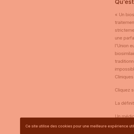
Qu’est
« Un bios
traitemen
stricteme
une parfa
l’Union e
biosimila
tradition
impossibl
Cliniques
Cliquez s
La défin
Un médica
autorisé
Ce site utilise des cookies pour une meilleure expérience utilis
médicamen