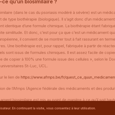
-ce qu’un biosimilaire ?
imilaire (dans le cas du psoriasis modéré à sévère) est un médic
t de type biothérapie (biologique). Il s’agit donc d’un médicament 
nt identique d’une formule chimique. La biothérapie étant fabriqué
ite similitude. Et donc, c’est pour ça que c’est un médicament qua
uropéenne, il convient de se montrer tout à fait rassurant en terme
ires. Une biothérapie est, pour rappel, fabriquée à partir de réac
nels sont issus de formules chimiques. Il est assez facile de copie
e de copier à 100% une formule issue des cellules », selon le D
 universitaires St-Luc, UCL.
ur le lien de
https://www.afmps.be/fr/quest_ce_quun_medicament_
ition de l’Afmps (Agence fédérale des médicaments et des produi
ment biosimilaire est mis au point de manière à ce qu’il soit hau
 dans l’Union européenne(UE). Le médicament biologique existant
ateur. En continuant la visite, vous consentez à leur utilisation.
t original. Après l’expiration du brevet et de la période d’excl