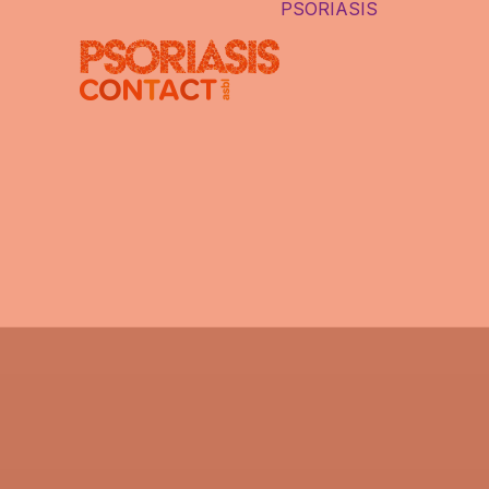
PSORIASIS
LE PSORI
DIFFÉRE
TYPES D
PSORIAS
PSORIASI
CAUSES
LES FAU
IDÉES
AUTRES 
INTERNE