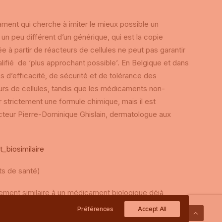
ament qui cherche à imiter le mieux possible un
un peu différent d’un générique, qui est la copie
e à partir de réacteurs de cellules ne peut pas garantir
lifié de ‘plus approchant possible’. En Belgique et dans
s d’efficacité, de sécurité et de tolérance des
teurs de cellules, tandis que les médicaments non-
r strictement une formule chimique, mais il est
octeur Pierre-Dominique Ghislain, dermatologue aux
biosimilaire
ts de santé)
tement similaire à un médicament biologique déjà
 est qualifié de médicament de référence ou
Préférences
Accept All
usivité du médicament de référence, un médicament