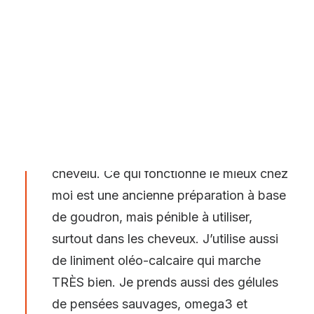
POSER UNE QUESTION – QDP
augmentaient dans les deux jours qui
10 QUESTIONS EN VIDÉO AU DOCTEUR PIERRE-DOMINIQUE
GHISLAIN
suivaient. Je n’ai pas trop à me plaindre
par rapport à d’autres. J’ai quelques
NOTRE ACTUALITÉ
plaques aux chevilles, aux coudes, sur la
poitrine, au poignet, entre les fesses.
Mais ça a quand même augmenté. Le
plus important est chez moi le cuir
chevelu. Ce qui fonctionne le mieux chez
moi est une ancienne préparation à base
de goudron, mais pénible à utiliser,
surtout dans les cheveux. J’utilise aussi
de liniment oléo-calcaire qui marche
TRÈS bien. Je prends aussi des gélules
de pensées sauvages, omega3 et